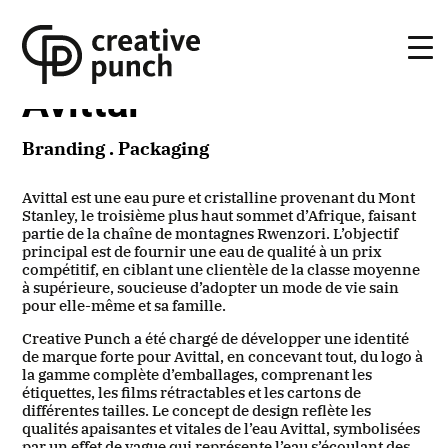
Skip
to
the
content
Avittal
Branding . Packaging
Avittal est une eau pure et cristalline provenant du Mont
Stanley, le troisième plus haut sommet d’Afrique, faisant
partie de la chaîne de montagnes Rwenzori. L’objectif
principal est de fournir une eau de qualité à un prix
compétitif, en ciblant une clientèle de la classe moyenne
à supérieure, soucieuse d’adopter un mode de vie sain
pour elle-même et sa famille.
Creative Punch a été chargé de développer une identité
de marque forte pour Avittal, en concevant tout, du logo à
la gamme complète d’emballages, comprenant les
étiquettes, les films rétractables et les cartons de
différentes tailles. Le concept de design reflète les
qualités apaisantes et vitales de l’eau Avittal, symbolisées
par un effet de vague qui représente l’eau s’écoulant des