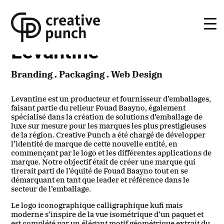
Skip
to
the
content
Levantine
Branding . Packaging . Web Design
Levantine est un producteur et fournisseur d’emballages,
faisant partie du relieur Fouad Baayno, également
spécialisé dans la création de solutions d’emballage de
luxe sur mesure pour les marques les plus prestigieuses
de la région. Creative Punch a été chargé de développer
l’identité de marque de cette nouvelle entité, en
commençant par le logo et les différentes applications de
marque. Notre objectif était de créer une marque qui
tirerait parti de l’équité de Fouad Baayno tout en se
démarquant en tant que leader et référence dans le
secteur de l’emballage.
Le logo iconographique calligraphique kufi mais
moderne s’inspire de la vue isométrique d’un paquet et
est complété par un élégant motif géométrique extrait du